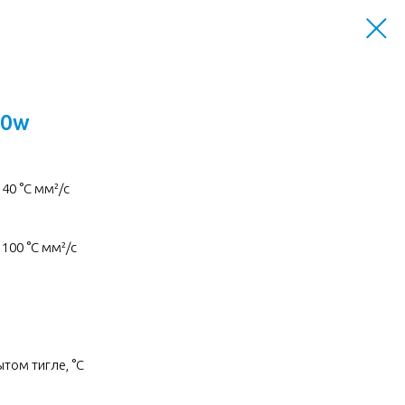
10w
40 °C мм²/с
100 °C мм²/с
том тигле, °C