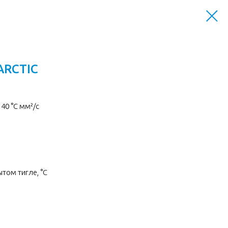
ARCTIC
40 °C мм²/с
том тигле, °C